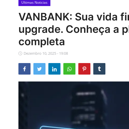
Politica
Ultimas Noticias
VANBANK: Sua vida fi
Educação
upgrade. Conheça a pl
Cultura
completa
Galeria
Dezembro 10, 2025 - 19:08