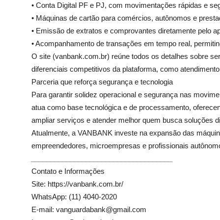
• Conta Digital PF e PJ, com movimentações rápidas e se
• Máquinas de cartão para comércios, autônomos e presta
• Emissão de extratos e comprovantes diretamente pelo apl
• Acompanhamento de transações em tempo real, permitind
O site (
vanbank.com.br
) reúne todos os detalhes sobre se
diferenciais competitivos da plataforma, como atendimento 
Parceria que reforça segurança e tecnologia
Para garantir solidez operacional e segurança nas movi
atua como base tecnológica e de processamento, oferecend
ampliar serviços e atender melhor quem busca soluções di
Atualmente, a VANBANK investe na expansão das máquinas
empreendedores, microempresas e profissionais autônomo
____________________________________
Contato e Informações
Site:
https://vanbank.com.br/
WhatsApp: (11)
4040-2020
E-mail:
vanguardabank@gmail.com