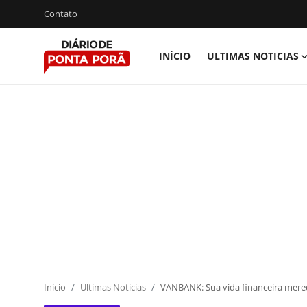
Contato
INÍCIO
ULTIMAS NOTICIAS
Conecte-
Registro
se
Início
Contato
Ultimas Noticias
Videos
Esporte
Economia
Início
Ultimas Noticias
VANBANK: Sua vida financeira mere