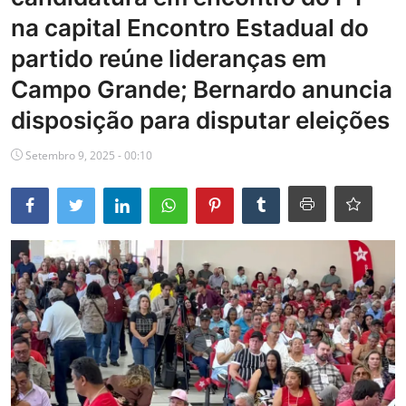
na capital Encontro Estadual do
Educação
partido reúne lideranças em
Cultura
Campo Grande; Bernardo anuncia
Galeria
disposição para disputar eleições
Setembro 9, 2025 - 00:10